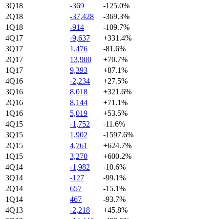
3Q18
-369
-125.0%
2Q18
-37,428
-369.3%
1Q18
-914
-109.7%
4Q17
-9,637
+331.4%
3Q17
1,476
-81.6%
2Q17
13,900
+70.7%
1Q17
9,393
+87.1%
4Q16
-2,234
+27.5%
3Q16
8,018
+321.6%
2Q16
8,144
+71.1%
1Q16
5,019
+53.5%
4Q15
-1,752
-11.6%
3Q15
1,902
-1597.6%
2Q15
4,761
+624.7%
1Q15
3,270
+600.2%
4Q14
-1,982
-10.6%
3Q14
-127
-99.1%
2Q14
657
-15.1%
1Q14
467
-93.7%
4Q13
-2,218
+45.8%