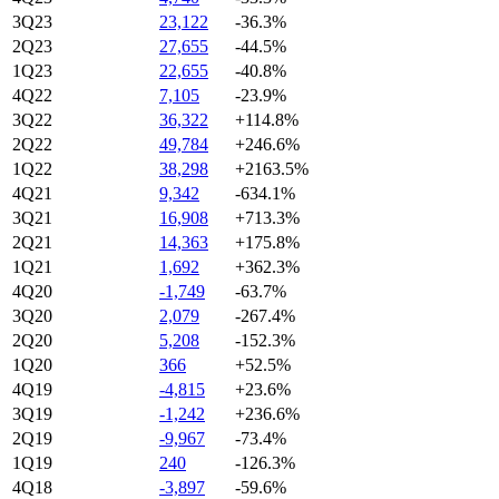
3Q23
23,122
-36.3%
2Q23
27,655
-44.5%
1Q23
22,655
-40.8%
4Q22
7,105
-23.9%
3Q22
36,322
+114.8%
2Q22
49,784
+246.6%
1Q22
38,298
+2163.5%
4Q21
9,342
-634.1%
3Q21
16,908
+713.3%
2Q21
14,363
+175.8%
1Q21
1,692
+362.3%
4Q20
-1,749
-63.7%
3Q20
2,079
-267.4%
2Q20
5,208
-152.3%
1Q20
366
+52.5%
4Q19
-4,815
+23.6%
3Q19
-1,242
+236.6%
2Q19
-9,967
-73.4%
1Q19
240
-126.3%
4Q18
-3,897
-59.6%