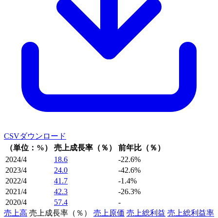
CSVダウンロード
（単位：%）
売上成長率（％）
前年比（％）
2024/4
18.6
-22.6%
2023/4
24.0
-42.6%
2022/4
41.7
-1.4%
2021/4
42.3
-26.3%
2020/4
57.4
-
売上高
売上成長率（％）
売上原価
売上総利益
売上総利益率