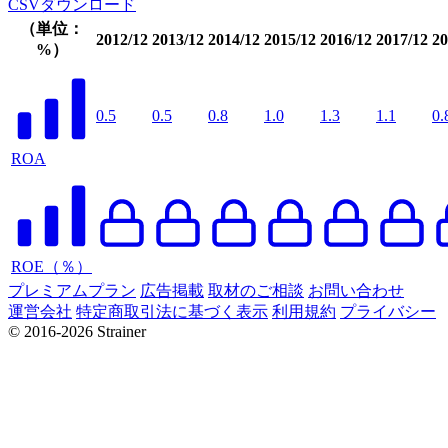
CSVダウンロード
（単位：
2012/12
2013/12
2014/12
2015/12
2016/12
2017/12
20
%）
0.5
0.5
0.8
1.0
1.3
1.1
0.
ROA
ROE（％）
プレミアムプラン
広告掲載
取材のご相談
お問い合わせ
運営会社
特定商取引法に基づく表示
利用規約
プライバシー
© 2016-2026 Strainer