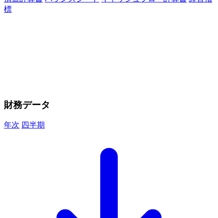
標
財務データ
年次
四半期