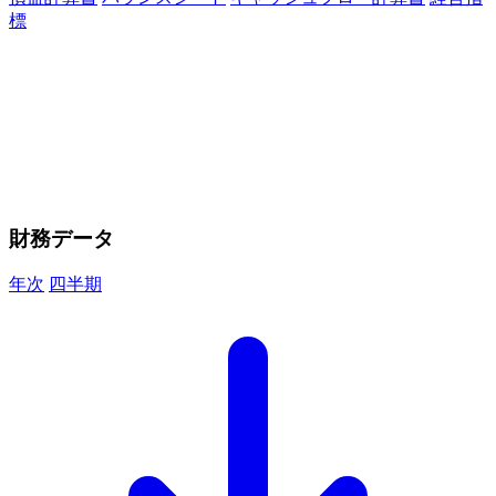
標
財務データ
年次
四半期