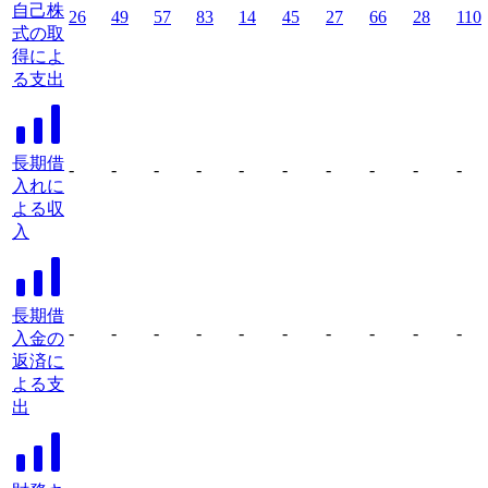
自己株
26
49
57
83
14
45
27
66
28
110
式の取
得によ
る支出
長期借
-
-
-
-
-
-
-
-
-
-
入れに
よる収
入
長期借
-
-
-
-
-
-
-
-
-
-
入金の
返済に
よる支
出