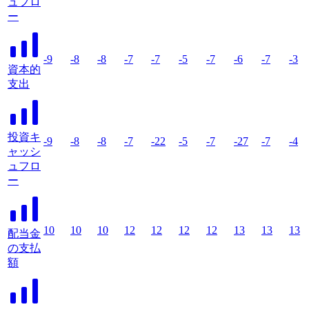
ュフロ
ー
-9
-8
-8
-7
-7
-5
-7
-6
-7
-3
資本的
支出
投資キ
-9
-8
-8
-7
-22
-5
-7
-27
-7
-4
ャッシ
ュフロ
ー
10
10
10
12
12
12
12
13
13
13
配当金
の支払
額