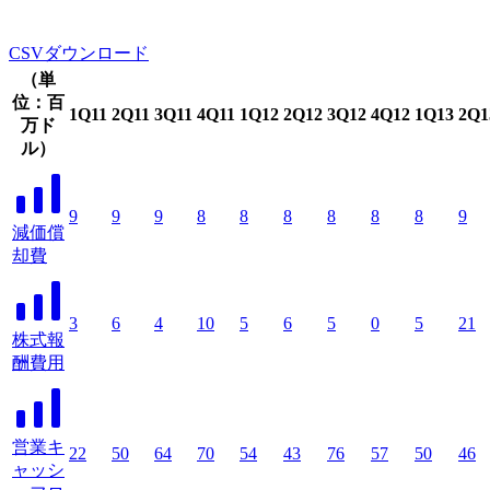
CSVダウンロード
（単
位：百
1Q11
2Q11
3Q11
4Q11
1Q12
2Q12
3Q12
4Q12
1Q13
2Q1
万ド
ル）
9
9
9
8
8
8
8
8
8
9
減価償
却費
3
6
4
10
5
6
5
0
5
21
株式報
酬費用
営業キ
22
50
64
70
54
43
76
57
50
46
ャッシ