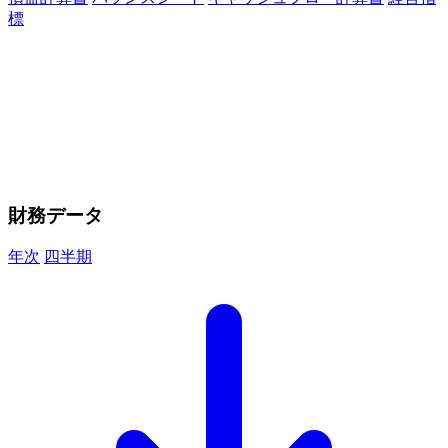
標
財務データ
年次
四半期