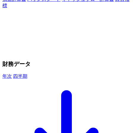
標
財務データ
年次
四半期