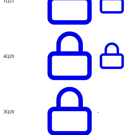
1Q21
4Q20
3Q20
-