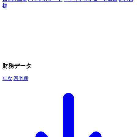
標
財務データ
年次
四半期