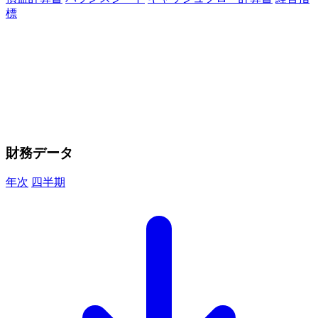
標
財務データ
年次
四半期