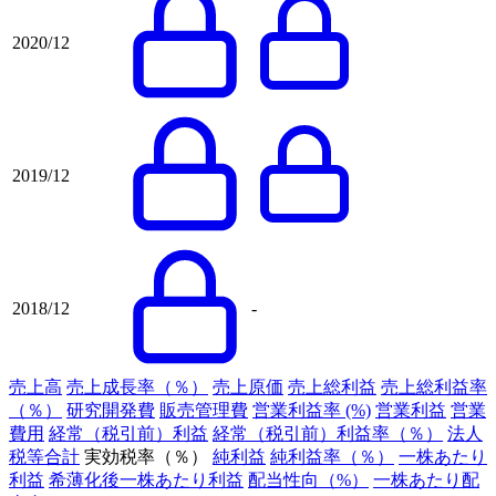
2020/12
2019/12
2018/12
-
売上高
売上成長率（％）
売上原価
売上総利益
売上総利益率
（％）
研究開発費
販売管理費
営業利益率 (%)
営業利益
営業
費用
経常（税引前）利益
経常（税引前）利益率（％）
法人
税等合計
実効税率（％）
純利益
純利益率（％）
一株あたり
利益
希薄化後一株あたり利益
配当性向（%）
一株あたり配