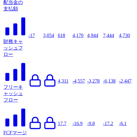
配当金の
支払額
-17
3,054
618
4,170
4,944
7,444
4,730
財務キャ
ッシュフ
ロー
4,311
-4,557
-3,278
-6,138
-2,447
フリーキ
ャッシュ
フロー
17.7
-16.9
-9.8
-17.2
-6.1
FCFマージ