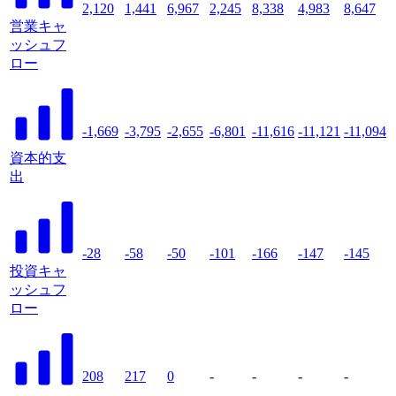
2,120
1,441
6,967
2,245
8,338
4,983
8,647
営業キャ
ッシュフ
ロー
-1,669
-3,795
-2,655
-6,801
-11,616
-11,121
-11,094
資本的支
出
-28
-58
-50
-101
-166
-147
-145
投資キャ
ッシュフ
ロー
208
217
0
-
-
-
-