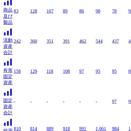
商品
83
128
107
89
86
98
78
9
及び
製品
流動
242
360
351
391
462
544
437
4
資産
合計
有形
158
129
118
108
97
95
95
8
固定
資産
固定
-
-
-
-
-
-
97
9
資産
合計
810
814
889
918
991
1,061
984
1
総資