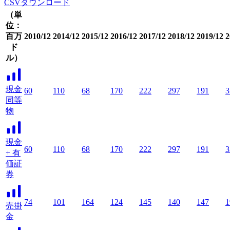
CSVダウンロード
（単
位：
百万
2010/12
2014/12
2015/12
2016/12
2017/12
2018/12
2019/12
2
ド
ル）
現金
60
110
68
170
222
297
191
3
同等
物
現金
60
110
68
170
222
297
191
3
+ 有
価証
券
74
101
164
124
145
140
147
1
売掛
金