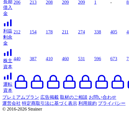
長期
206
213
208
209
209
1
-
8
借入
金
利益
212
154
178
211
274
338
405
4
剰余
金
440
387
410
460
531
596
673
7
株主
資本
運転
資本
プレミアムプラン
広告掲載
取材のご相談
お問い合わせ
運営会社
特定商取引法に基づく表示
利用規約
プライバシー
© 2016-2026 Strainer