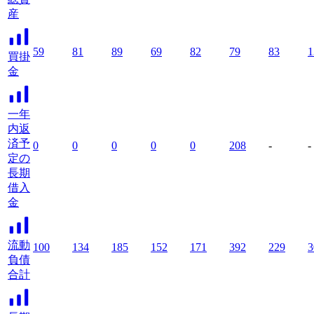
産
59
81
89
69
82
79
83
1
買掛
金
一年
内返
済予
0
0
0
0
0
208
-
-
定の
長期
借入
金
流動
100
134
185
152
171
392
229
3
負債
合計