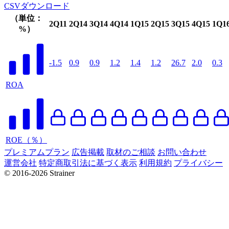
CSVダウンロード
（単位：
2Q11
2Q14
3Q14
4Q14
1Q15
2Q15
3Q15
4Q15
1Q1
%）
-1.5
0.9
0.9
1.2
1.4
1.2
26.7
2.0
0.3
ROA
ROE（％）
プレミアムプラン
広告掲載
取材のご相談
お問い合わせ
運営会社
特定商取引法に基づく表示
利用規約
プライバシー
© 2016-2026 Strainer