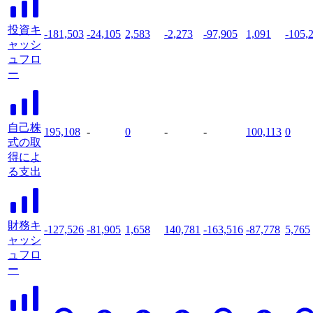
投資キ
-181,503
-24,105
2,583
-2,273
-97,905
1,091
-105,
ャッシ
ュフロ
ー
自己株
195,108
-
0
-
-
100,113
0
式の取
得によ
る支出
財務キ
-127,526
-81,905
1,658
140,781
-163,516
-87,778
5,765
ャッシ
ュフロ
ー