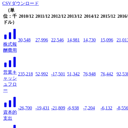
CSVダウンロード
（単
位：千
2010/12
2011/12
2012/12
2013/12
2014/12
2015/12
2016/
ドル）
30,548
27,996
22,546
14,981
14,730
15,096
21,01
株式報
酬費用
営業キ
235,218
52,992
-17,501
51,342
76,948
76,442
92,53
ャッシ
ュフロ
ー
-26,700
-19,431
-21,809
-6,938
-7,204
-6,132
-8,55
資本的
支出