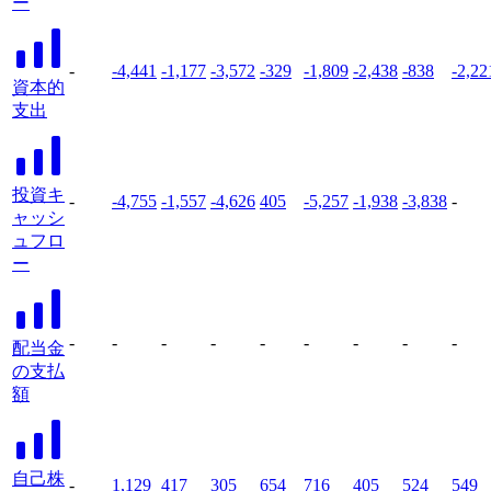
ー
-
-4,441
-1,177
-3,572
-329
-1,809
-2,438
-838
-2,22
資本的
支出
投資キ
-
-4,755
-1,557
-4,626
405
-5,257
-1,938
-3,838
-
ャッシ
ュフロ
ー
-
-
-
-
-
-
-
-
-
配当金
の支払
額
自己株
-
1,129
417
305
654
716
405
524
549