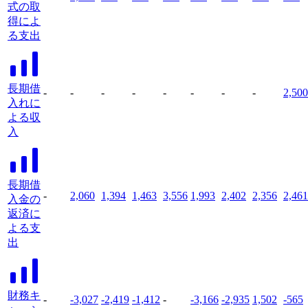
式の取
得によ
る支出
長期借
-
-
-
-
-
-
-
-
2,500
入れに
よる収
入
長期借
-
2,060
1,394
1,463
3,556
1,993
2,402
2,356
2,461
入金の
返済に
よる支
出
財務キ
-
-3,027
-2,419
-1,412
-
-3,166
-2,935
1,502
-565