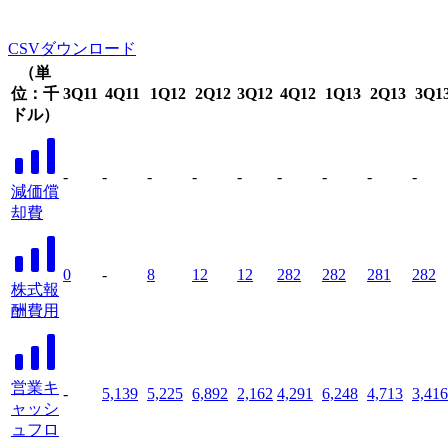
CSVダウンロード
（単
位：千
3Q11
4Q11
1Q12
2Q12
3Q12
4Q12
1Q13
2Q13
3Q1
ドル）
-
-
-
-
-
-
-
-
-
減価償
却費
0
-
8
12
12
282
282
281
282
株式報
酬費用
営業キ
-
5,139
5,225
6,892
2,162
4,291
6,248
4,713
3,416
ャッシ
ュフロ