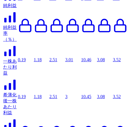
純利益
純利益
率
（％）
0.19
1.18
2.51
3.01
10.46
3.08
3.52
一株あ
たり利
益
希薄化
0.19
1.18
2.51
3
10.45
3.08
3.52
後一株
あたり
利益