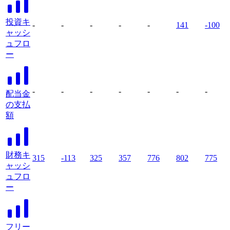
投資キ
-
-
-
-
-
141
-100
ャッシ
ュフロ
ー
-
-
-
-
-
-
-
配当金
の支払
額
財務キ
315
-113
325
357
776
802
775
ャッシ
ュフロ
ー
フリー
-
-
-
-
-
-
-