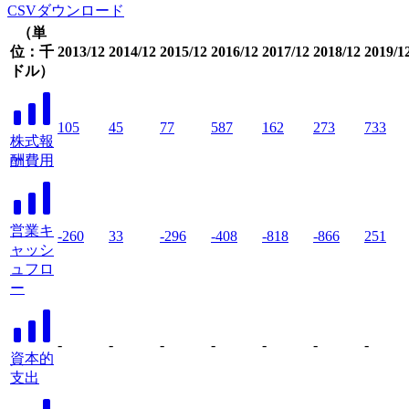
CSVダウンロード
（単
位：千
2013/12
2014/12
2015/12
2016/12
2017/12
2018/12
2019/1
ドル）
105
45
77
587
162
273
733
株式報
酬費用
営業キ
-260
33
-296
-408
-818
-866
251
ャッシ
ュフロ
ー
-
-
-
-
-
-
-
資本的
支出