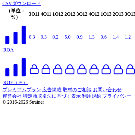
CSVダウンロード
（単位：
3Q11
4Q11
1Q12
2Q12
3Q12
4Q12
1Q13
2Q13
3Q1
%）
0.3
0.3
0.2
5.0
0.9
1.3
0.6
1.4
1.2
ROA
ROE（％）
プレミアムプラン
広告掲載
取材のご相談
お問い合わせ
運営会社
特定商取引法に基づく表示
利用規約
プライバシー
© 2016-2026 Strainer