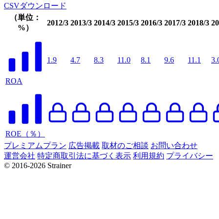
CSVダウンロード
（単位：
2012/3
2013/3
2014/3
2015/3
2016/3
2017/3
2018/3
20
%）
1.9
4.7
8.3
11.0
8.1
9.6
11.1
3.
ROA
ROE（％）
プレミアムプラン
広告掲載
取材のご相談
お問い合わせ
運営会社
特定商取引法に基づく表示
利用規約
プライバシー
© 2016-2026 Strainer