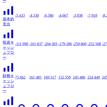
ー
-5,433
-4,330
-6,580
-4,667
-3,938
-7,918
-8,
資本的
支出
投資キ
-111,990
-161,837
-204,303
-179,286
-259,860
-252,508
-2
ャッシ
ュフロ
ー
財務キ
75,662
161,485
169,517
152,559
245,486
224,449
24
ャッシ
ュフロ
ー