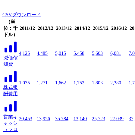
CSVダウンロード
（単
位：千
2011/12
2012/12
2013/12
2014/12
2015/12
2016/12
20
ドル）
4,125
4,485
5,015
5,458
5,603
6,081
7,
減価償
却費
1,035
1,271
1,662
1,752
1,803
2,380
1,
株式報
酬費用
営業キ
20,453
13,956
35,784
13,140
25,723
27,039
37
ャッシ
ュフロ