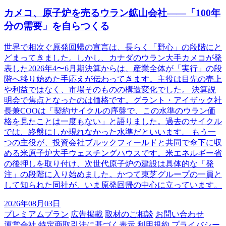
カメコ、原子炉を売るウラン鉱山会社——「100年
分の需要」を自らつくる
世界で相次ぐ原発回帰の宣言は、長らく「野心」の段階にと
どまってきました。しかし、カナダのウラン大手カメコが発
表した2026年4〜6月期決算からは、産業全体が「実行」の段
階へ移り始めた手応えが伝わってきます。主役は目先の売上
や利益ではなく、市場そのものの構造変化でした。 決算説
明会で焦点となったのは価格です。グラント・アイザック社
長兼COOは「契約サイクルの序盤で、この水準のウラン価
格を見たことは一度もない」と語りました。過去のサイクル
では、終盤にしか現れなかった水準だといいます。 もう一
つの主役が、投資会社ブルックフィールドと共同で傘下に収
める米原子炉大手ウェスチングハウスです。米エネルギー省
の後押しを取り付け、次世代原子炉の建設は具体的な「発
注」の段階に入り始めました。かつて東芝グループの一員と
して知られた同社が、いま原発回帰の中心に立っています。
2026年08月03日
プレミアムプラン
広告掲載
取材のご相談
お問い合わせ
運営会社
特定商取引法に基づく表示
利用規約
プライバシー