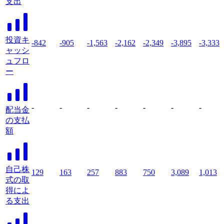
支出
投資キ
-842
-905
-1,563
-2,162
-2,349
-3,895
-3,333
ャッシ
ュフロ
ー
-
-
-
-
-
-
-
配当金
の支払
額
自己株
129
163
257
883
750
3,089
1,013
式の取
得によ
る支出