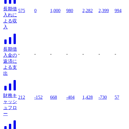
長期借
575
0
1,000
980
2,282
2,399
994
入れに
よる収
入
長期借
-
-
-
-
-
-
-
入金の
返済に
よる支
出
財務キ
212
-152
668
-404
1,428
-730
57
ャッシ
ュフロ
ー