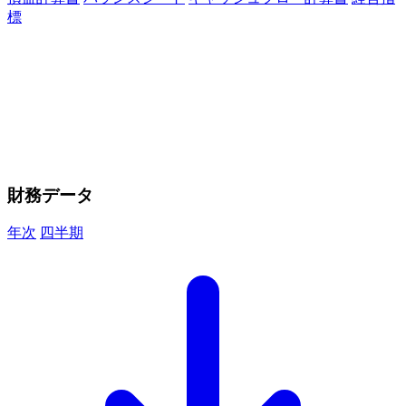
標
財務データ
年次
四半期